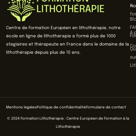
No
Ac
LITHOTHÉRAPIE
fo
Bl
FA
Centre de Formation Européen en lithothérapie, notre
A 
Fo
école en ligne de lithothérapie a formé plus de 1000
stagiaires et thérapeute en France dans le domaine de la
Co
Qu
lithothérapie depuis plus de 10 ans.
sur
Li
Mentions légales
Politique de confidentialité
Formulaire de contact
© 2024 Formation Lithothérapie : Centre Européen de Formation à la
Lithothérapie